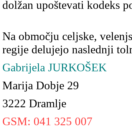
dolžan upoštevati kodeks po
Na območju celjske, velenj
regije delujejo naslednji to
Gabrijela JURKOŠEK
Marija Dobje 29
3222 Dramlje
GSM: 041 325 007