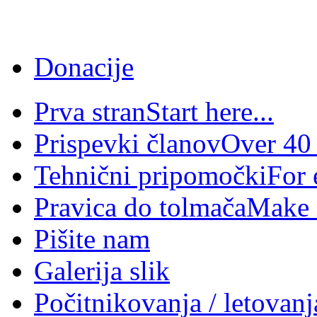
Donacije
Prva stran
Start here...
Prispevki članov
Over 40 
Tehnični pripomočki
For 
Pravica do tolmača
Make i
Pišite nam
Galerija slik
Počitnikovanja / letovanj