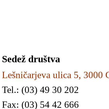
Pravico gluhih oseb do tol
uporabi slovenskega znak
je bil objavljen v Uradnem 
2002.
Sedež
društva
Lešničarjeva ulica 5, 3000 
Tel.: (03) 49 30 202
Fax: (03) 54 42 666